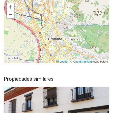
+
−
Leaflet
|
©
OpenStreetMap
contributors
Propiedades similares